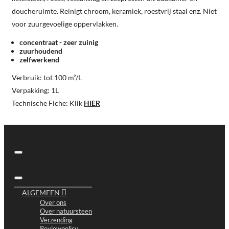
doucheruimte. Reinigt chroom, keramiek, roestvrij staal enz. Niet
voor zuurgevoelige oppervlakken.
concentraat - zeer zuinig
zuurhoudend
zelfwerkend
Verbruik: tot 100 m²/L
Verpakking: 1L
Technische Fiche: Klik
HIER
ALGEMEEN
Over ons
Over natuursteen
Verzending
Reviewpolicy