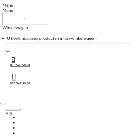
Menu
Menu
Winkelwagen
U heeft nog geen producten in uw winkelwagen.
073 549 50 68
073 549 50 68
All
All
Huis & Accessoires
Keukenbladen
Keukenbladen