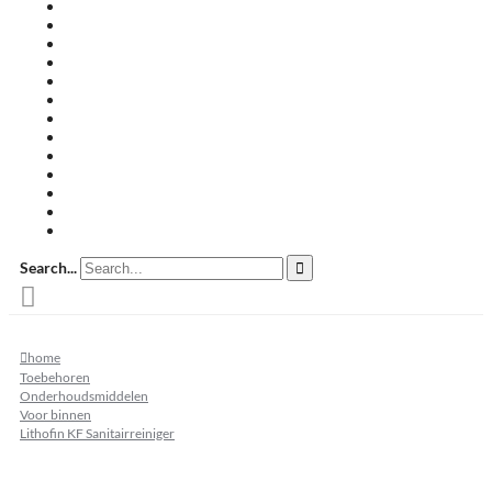
Travertin terrastegels
Zandsteen
Keramische terrastegels
Split & grind
Brievenbussen
Muurafdekkers
Tuinmeubelen
Buitenkeukens
Zwembadranden
Waalformaat
Restpartij tegels
Keramisch
Natuursteen
Search...
home
Toebehoren
Onderhoudsmiddelen
Voor binnen
Lithofin KF Sanitairreiniger