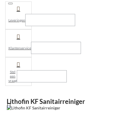
Leveringen
Klantenservice
Stel
een
vraag
Lithofin KF Sanitairreiniger