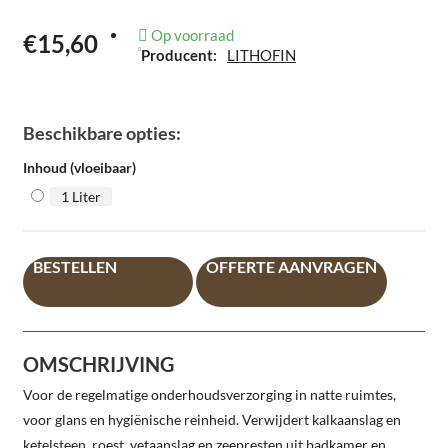
Op voorraad
€15,60
Producent:
LITHOFIN
Beschikbare opties:
Inhoud (vloeibaar)
1 Liter
BESTELLEN
OFFERTE AANVRAGEN
OMSCHRIJVING
Voor de regelmatige onderhoudsverzorging in natte ruimtes,
voor glans en hygiënische reinheid. Verwijdert kalkaanslag en
ketelsteen, roest, vetaanslag en zeepresten uit badkamer en