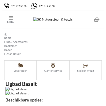
073 549 50 68
073 549 50 68
home
Huis & Accessoires
Badkamer
Baden
Ligbad Basalt
Leveringen
Klantenservice
Stel een vraag
Ligbad Basalt
Beschikbare opties: