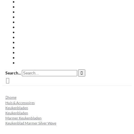
Travertin terrastegels
Zandsteen
Keramische terrastegels
Split & grind
Brievenbussen
Muurafdekkers
Tuinmeubelen
Buitenkeukens
Zwembadranden
Waalformaat
Restpartij tegels
Keramisch
Natuursteen
Search...
home
Huis & Accessoires
Keukenbladen
Keukenbladen
Marmer Keukenbladen
Keukenblad Marmer Silver Wave