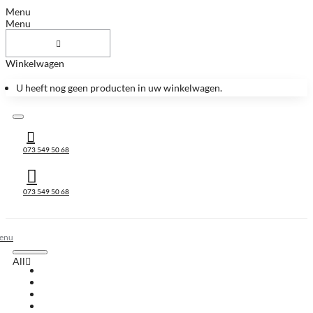
Menu
Menu
Winkelwagen
U heeft nog geen producten in uw winkelwagen.
073 549 50 68
073 549 50 68
All
All
Huis & Accessoires
Keukenbladen
Keukenbladen