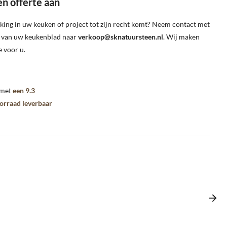
en offerte aan
king in uw keuken of project tot zijn recht komt? Neem contact met
g van uw keukenblad naar
verkoop@sknatuursteen.nl
. Wij maken
e voor u.
 met
een 9.3
oorraad leverbaar