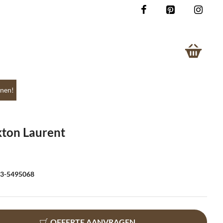
nen!
ton Laurent
073-5495068
OFFERTE AANVRAGEN