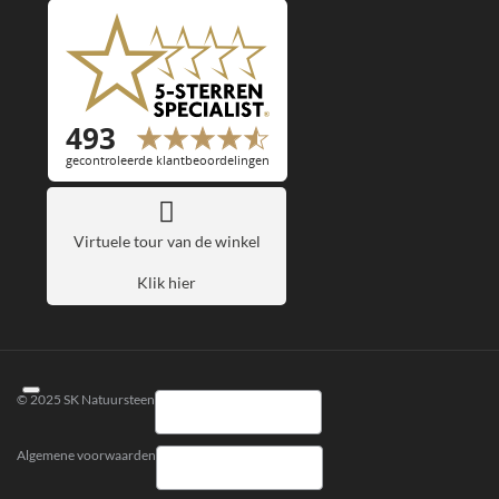
Virtuele tour van de winkel
Klik hier
© 2025 SK Natuursteen
Algemene voorwaarden