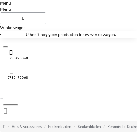
Menu
Menu
Winkelwagen
U heeft nog geen producten in uw winkelwagen.
073 549 50 68
073 549 50 68
home
Huis & Accessoires
Keukenbladen
Keukenbladen
Keramische Keuk