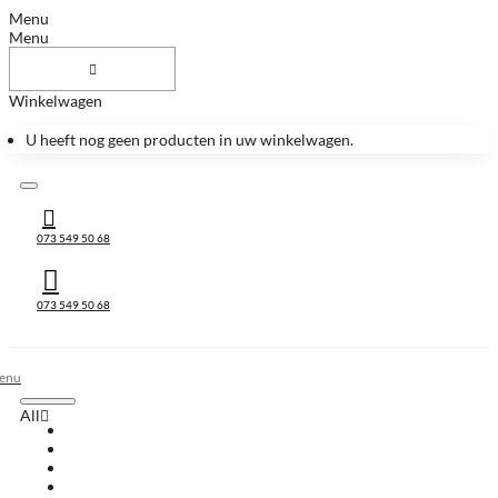
Menu
Menu
Winkelwagen
U heeft nog geen producten in uw winkelwagen.
073 549 50 68
073 549 50 68
All
All
Huis & Accessoires
Keukenbladen
Keukenbladen