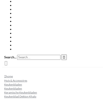
Travertin terrastegels
Zandsteen
Keramische terrastegels
Split & grind
Brievenbussen
Muurafdekkers
Tuinmeubelen
Buitenkeukens
Zwembadranden
Waalformaat
Restpartij tegels
Keramisch
Natuursteen
Search...
home
Huis & Accessoires
Keukenbladen
Keukenbladen
Keramische Keukenbladen
Keukenblad Dekton Khalo