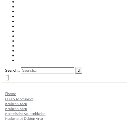
Travertin terrastegels
Zandsteen
Keramische terrastegels
Split & grind
Brievenbussen
Muurafdekkers
Tuinmeubelen
Buitenkeukens
Zwembadranden
Waalformaat
Restpartij tegels
Keramisch
Natuursteen
Search...
home
Huis & Accessoires
Keukenbladen
Keukenbladen
Keramische Keukenbladen
Keukenblad Dekton Arga