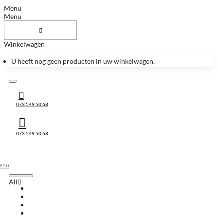
Menu
Menu
Winkelwagen
U heeft nog geen producten in uw winkelwagen.
073 549 50 68
073 549 50 68
All
All
Huis & Accessoires
Keukenbladen
Keukenbladen