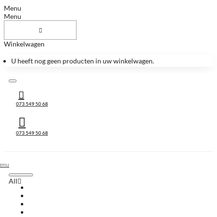
Menu
Menu
Winkelwagen
U heeft nog geen producten in uw winkelwagen.
073 549 50 68
073 549 50 68
All
All
Huis & Accessoires
Keukenbladen
Keukenbladen