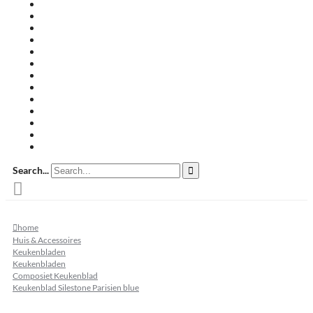
Travertin terrastegels
Zandsteen
Keramische terrastegels
Split & grind
Brievenbussen
Muurafdekkers
Tuinmeubelen
Buitenkeukens
Zwembadranden
Waalformaat
Restpartij tegels
Keramisch
Natuursteen
Search...
home
Huis & Accessoires
Keukenbladen
Keukenbladen
Composiet Keukenblad
Keukenblad Silestone Parisien blue