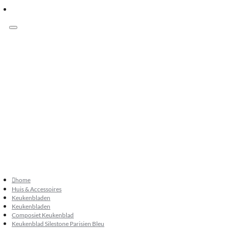
Menu
Klanten beoordelen ons met 9.3
073 549 50 68
verkoop@sknatuursteen.nl
073 549 50 68
home
Huis & Accessoires
Keukenbladen
Keukenbladen
Composiet Keukenblad
Keukenblad Silestone Parisien Bleu