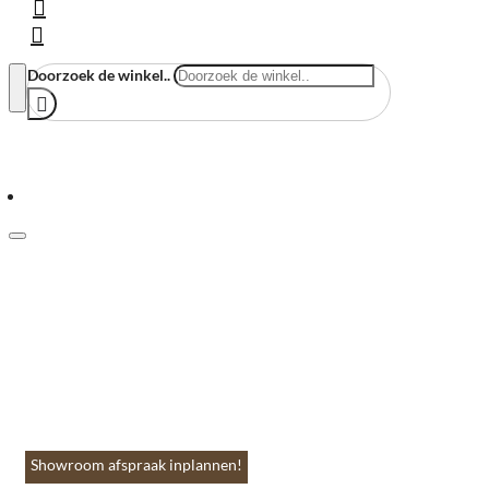
Doorzoek de winkel..
Menu
Home
Vloeren & Wanden
Huis & Accessoires
Tuin & Terras
Toebehoren
Contact
Showroom afspraak inplannen!