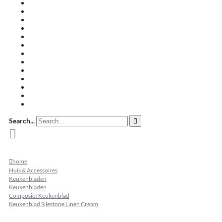
Travertin terrastegels
Zandsteen
Keramische terrastegels
Split & grind
Brievenbussen
Muurafdekkers
Tuinmeubelen
Buitenkeukens
Zwembadranden
Waalformaat
Restpartij tegels
Keramisch
Natuursteen
Search...
home
Huis & Accessoires
Keukenbladen
Keukenbladen
Composiet Keukenblad
Keukenblad Silestone Linen Cream