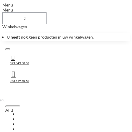
Menu
Menu
Winkelwagen
U heeft nog geen producten in uw winkelwagen.
073 549 50 68
073 549 50 68
All
All
Huis & Accessoires
Keukenbladen
Keukenbladen