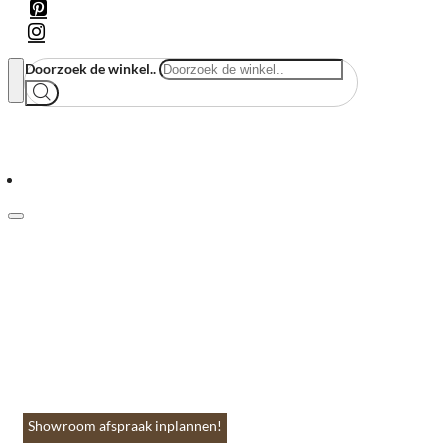
Doorzoek de winkel..
Menu
Home
Vloeren & Wanden
Huis & Accessoires
Tuin & Terras
Toebehoren
Contact
Showroom afspraak inplannen!