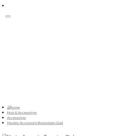
Menu
Klanten beoordelen ons met 9.3
073 549 50 68
verkoop@sknatuursteen.nl
073 549 50 68
home
Huis & Accessoires
Accessoires
Houten Accessoire Boomstam Glad