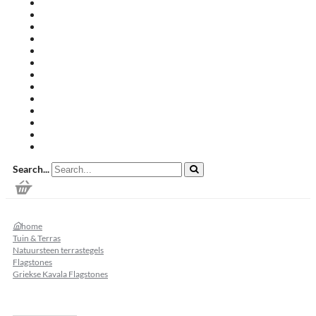
Travertin terrastegels
Zandsteen
Keramische terrastegels
Split & grind
Brievenbussen
Muurafdekkers
Tuinmeubelen
Buitenkeukens
Zwembadranden
Waalformaat
Restpartij tegels
Keramisch
Natuursteen
Search...
home
Tuin & Terras
Natuursteen terrastegels
Flagstones
Griekse Kavala Flagstones