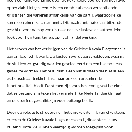
heeft een unieke charme door de gekartelde boorden en het ruwe
oppervlak. Het gesteente is een combinatie van verschillende
grijstinten die variëren afhankelijk van de partij, waardoor elke
steen een eigen karakter heeft. Dit maakt het materiaal bijzonder
geschikt voor wie op zoek is naar een exclusieve en authentieke
look voor hun tuin, terras, oprit of randafwerking.
Het proces van het verkrijgen van de Griekse Kavala Flagstones is
een ambachtelijk werk. De leisteen wordt eerst gekloven, waarna
de stukken zorgvuldig worden geselecteerd om een harmonieus
geheel te vormen. Het resultaat is een natuursteen die niet alleen
esthetisch aantrekkelijk is, maar ook een uitstekende
functionaliteit biedt. De stenen zijn vorstbestendig, wat betekent
dat ze bestand zijn tegen het veranderlijke Nederlandse klimaat
en dus perfect geschikt zijn voor buitengebruik.
Door de robuuste structuur en het unieke uiterlijk van elke steen,
creëren de Griekse Kavala Flagstones een tijdloze sfeer in uw
buitenruimte. Ze kunnen veelzijdig worden toegepast voor