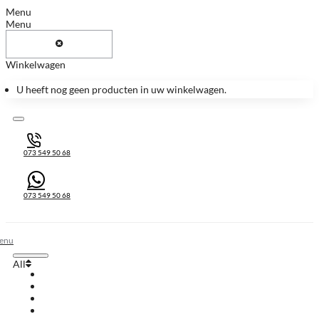
Menu
Menu
Winkelwagen
U heeft nog geen producten in uw winkelwagen.
073 549 50 68
073 549 50 68
All
All
Huis & Accessoires
Keukenbladen
Keukenbladen