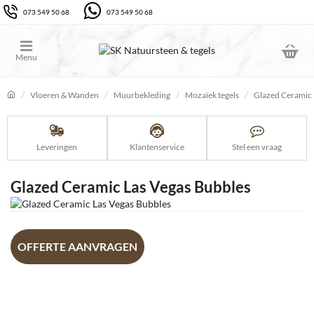
073 549 50 68
073 549 50 68
Vloeren & Wanden
Muurbekleding
Mozaïek tegels
Glazed Ceramic 
home
Leveringen
Klantenservice
Stel een vraag
Glazed Ceramic Las Vegas Bubbles
Uitlopend
OFFERTE AANVRAGEN