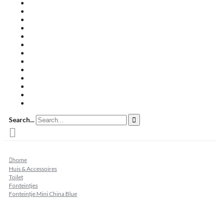
Travertin terrastegels
Zandsteen
Keramische terrastegels
Split & grind
Brievenbussen
Muurafdekkers
Tuinmeubelen
Buitenkeukens
Zwembadranden
Waalformaat
Restpartij tegels
Keramisch
Natuursteen
Search...
home
Huis & Accessoires
Toilet
Fonteintjes
Fonteintje Mini China Blue