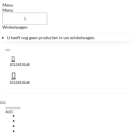
Menu
Menu
Winkelwagen
U heeft nog geen producten in uw winkelwagen.
073 549 50 68
073 549 50 68
All
All
Huis & Accessoires
Keukenbladen
Keukenbladen