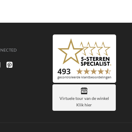
NNECTED
Virtuele tour van de winkel
Klik hier