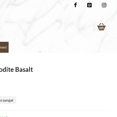
nen!
odite Basalt
kraangat