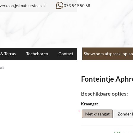
verkoop@sknatuursteen.nl
073 549 50 68
 & Terras
Toebehoren
Contact
Showroom afspraak inplan
alt
Fonteintje Aphr
Beschikbare opties:
Kraangat
Met kraangat
Zonder 