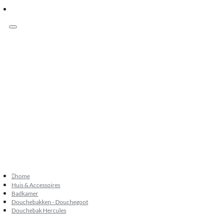
Menu
Klanten beoordelen ons met 9.3
073 549 50 68
verkoop@sknatuursteen.nl
073 549 50 68
home
Huis & Accessoires
Badkamer
Douchebakken - Douchegoot
Douchebak Hercules