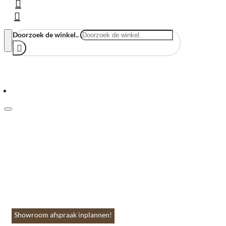
Doorzoek de winkel..
Menu
Home
Vloeren & Wanden
Huis & Accessoires
Tuin & Terras
Toebehoren
Contact
Showroom afspraak inplannen!