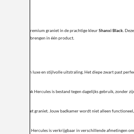
s
, gemaakt van premium graniet in de prachtige kleur
Shanxi Black
. Dez
amheid wil samenbrengen in één product.
uw badkamer een luxe en stijlvolle uitstraling. Het diepe zwart past perfec
e. De Douchebak Hercules is bestand tegen dagelijks gebruik, zonder zijn 
n en nuances in het graniet. Jouw badkamer wordt niet alleen functionee
t, de Douchebak Hercules is verkrijgbaar in verschillende afmetingen 