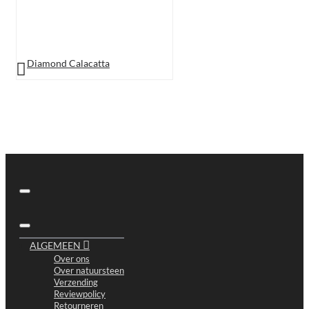
Diamond Calacatta
ALGEMEEN
Over ons
Over natuursteen
Verzending
Reviewpolicy
Retourneren