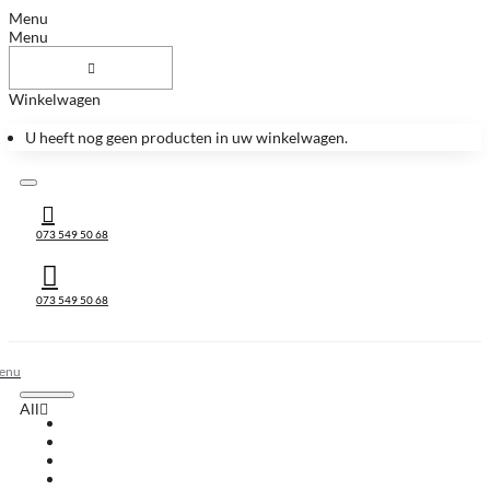
Menu
Menu
Winkelwagen
U heeft nog geen producten in uw winkelwagen.
073 549 50 68
073 549 50 68
All
All
Huis & Accessoires
Keukenbladen
Keukenbladen