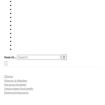
Travertin terrastegels
Zandsteen
Keramische terrastegels
Split & grind
Brievenbussen
Muurafdekkers
Tuinmeubelen
Buitenkeukens
Zwembadranden
Waalformaat
Restpartij tegels
Keramisch
Natuursteen
Search...
home
Vloeren & Wanden
Keramische tegels
Natuursteen look tegels
Diamond Marquina