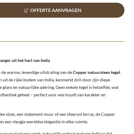
OFFERTE AANVRAGEN
nger uit het hart van India
t de warme, levendige uitstraling van de
Copper natuursteen tegel
.
uit de rijke bodem van India, kenmerkt zich door zijn diepe
e glans en natuurlijke adering. Geen enkele tegel is hetzelfde, wat
uthentiek geheel – perfect voor wie houdt van karakter en
ieke vloer, een statement muur of een sfeervol terras, de Copper
en een vleugje wereldse elegantie in elke ruimte.
ouw project een uniek, natuurlijk verhaal met een Indiase ziel.