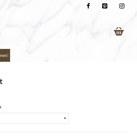
nen!
t
r