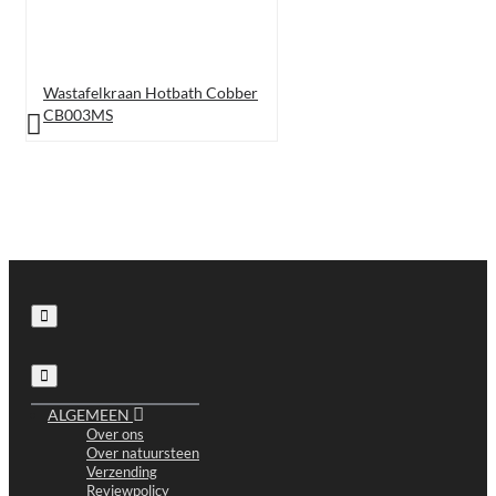
Wastafelkraan Hotbath Cobber
CB003MS
ALGEMEEN
Over ons
Over natuursteen
Verzending
Reviewpolicy