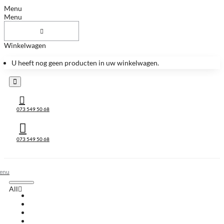
Menu
Menu
Winkelwagen
U heeft nog geen producten in uw winkelwagen.
073 549 50 68
073 549 50 68
All
All
Huis & Accessoires
Keukenbladen
Keukenbladen