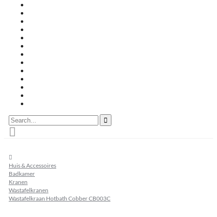
Travertin terrastegels
Zandsteen
Keramische terrastegels
Split & grind
Brievenbussen
Muurafdekkers
Tuinmeubelen
Buitenkeukens
Zwembadranden
Waalformaat
Restpartij tegels
Keramisch
Natuursteen
Search...
home
Huis & Accessoires
Badkamer
Kranen
Wastafelkranen
Wastafelkraan Hotbath Cobber CB003C