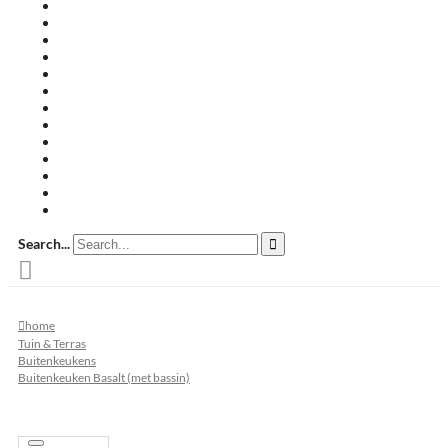
Travertin terrastegels
Zandsteen
Keramische terrastegels
Split & grind
Brievenbussen
Muurafdekkers
Tuinmeubelen
Buitenkeukens
Zwembadranden
Waalformaat
Restpartij tegels
Keramisch
Natuursteen
Search...
home
Tuin & Terras
Buitenkeukens
Buitenkeuken Basalt (met bassin)