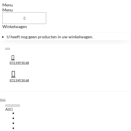
Menu
Menu
Winkelwagen
U heeft nog geen producten in uw winkelwagen.
073 549 50 68
073 549 50 68
All
All
Huis & Accessoires
Keukenbladen
Keukenbladen