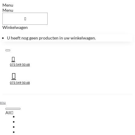
Menu
Menu
Winkelwagen
U heeft nog geen producten in uw winkelwagen.
073 549 50 68
073 549 50 68
All
All
Huis & Accessoires
Keukenbladen
Keukenbladen