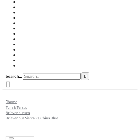
Travertin terrastegels
Zandsteen
Keramische terrastegels
Split & grind
Brievenbussen
Muurafdekkers
Tuinmeubelen
Buitenkeukens
Zwembadranden
Waalformaat
Restpartij tegels
Keramisch
Natuursteen
Search...
home
Tuin & Terras
Brievenbussen
Brievenbus Sierra XL China Blue