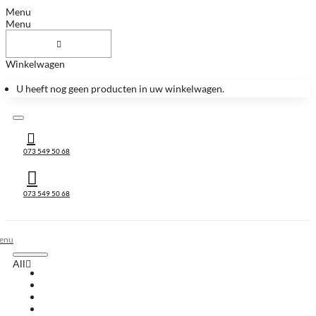
Menu
Menu
Winkelwagen
U heeft nog geen producten in uw winkelwagen.
073 549 50 68
073 549 50 68
All
All
Huis & Accessoires
Keukenbladen
Keukenbladen