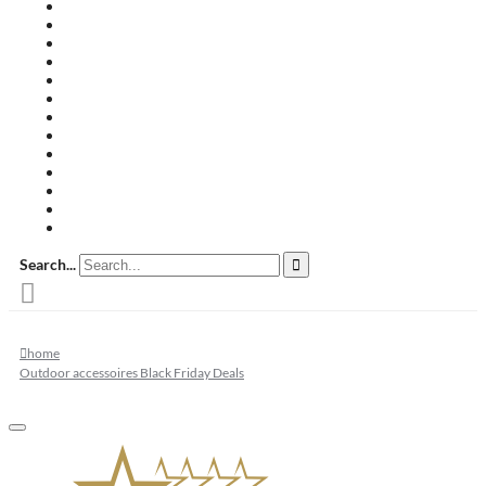
Travertin terrastegels
Zandsteen
Keramische terrastegels
Split & grind
Brievenbussen
Muurafdekkers
Tuinmeubelen
Buitenkeukens
Zwembadranden
Waalformaat
Restpartij tegels
Keramisch
Natuursteen
Search...
home
Outdoor accessoires Black Friday Deals