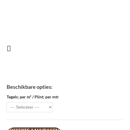
Beschikbare opties:
Tegels; per m² / Plint; per mtr