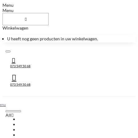
Menu
Menu
Winkelwagen
U heeft nog geen producten in uw winkelwagen.
073 549 50 68
073 549 50 68
All
All
Huis & Accessoires
Keukenbladen
Keukenbladen