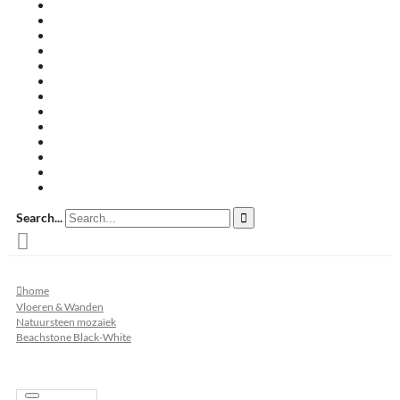
Travertin terrastegels
Zandsteen
Keramische terrastegels
Split & grind
Brievenbussen
Muurafdekkers
Tuinmeubelen
Buitenkeukens
Zwembadranden
Waalformaat
Restpartij tegels
Keramisch
Natuursteen
Search...
home
Vloeren & Wanden
Natuursteen mozaïek
Beachstone Black-White