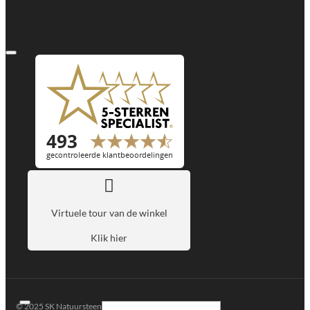
Virtuele tour van de winkel
Klik hier
© 2025 SK Natuursteen