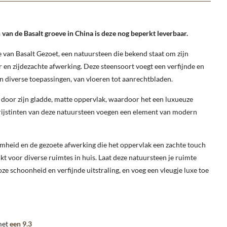
 van de Basalt groeve in China is deze nog beperkt leverbaar.
e van Basalt Gezoet, een natuursteen die bekend staat om zijn
r en zijdezachte afwerking. Deze steensoort voegt een verfijnde en
aan diverse toepassingen, van vloeren tot aanrechtbladen.
 door zijn gladde, matte oppervlak, waardoor het een luxueuze
 grijstinten van deze natuursteen voegen een element van modern
amheid en de gezoete afwerking die het oppervlak een zachte touch
ikt voor diverse ruimtes in huis. Laat deze natuursteen je ruimte
oze schoonheid en verfijnde uitstraling, en voeg een vleugje luxe toe
met
een 9.3