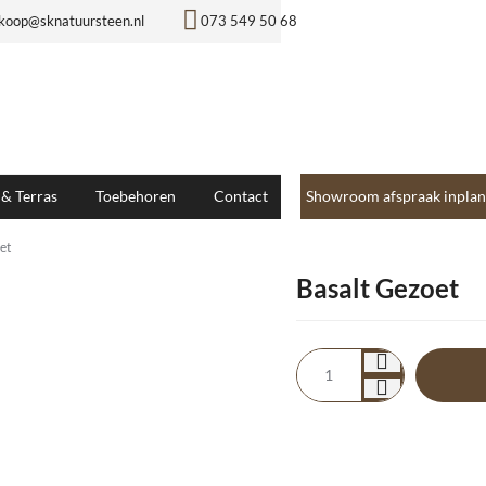
koop@sknatuursteen.nl
073 549 50 68
 & Terras
Toebehoren
Contact
Showroom afspraak inplan
et
Basalt Gezoet