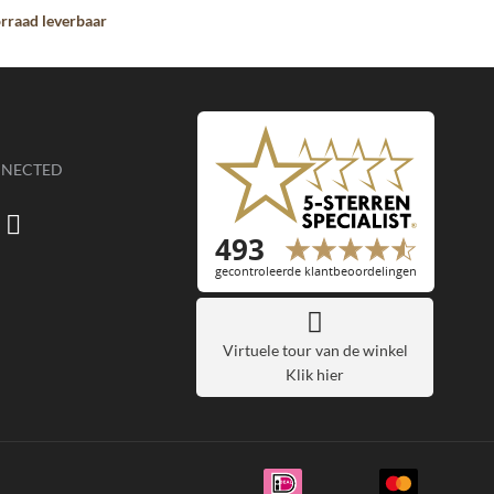
orraad leverbaar
NNECTED
Virtuele tour van de winkel
Klik hier