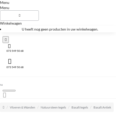
Menu
Menu
Winkelwagen
U heeft nog geen producten in uw winkelwagen.
073 549 50 68
073 549 50 68
home
Vloeren & Wanden
Natuursteen tegels
Basalt tegels
Basalt Antiek