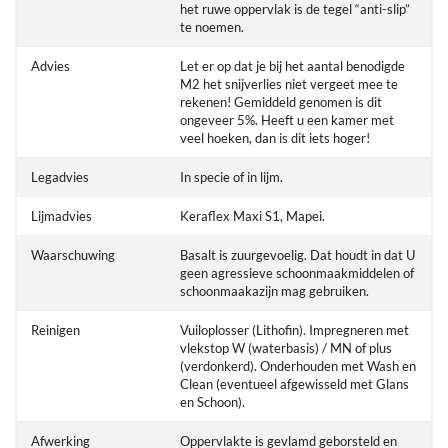
het ruwe oppervlak is de tegel “anti-slip”
te noemen.
Advies
Let er op dat je bij het aantal benodigde
M2 het snijverlies niet vergeet mee te
rekenen! Gemiddeld genomen is dit
ongeveer 5%. Heeft u een kamer met
veel hoeken, dan is dit iets hoger!
Legadvies
In specie of in lijm.
Lijmadvies
Keraflex Maxi S1, Mapei.
Waarschuwing
Basalt is zuurgevoelig. Dat houdt in dat U
geen agressieve schoonmaakmiddelen of
schoonmaakazijn mag gebruiken.
Reinigen
Vuiloplosser (Lithofin). Impregneren met
vlekstop W (waterbasis) / MN of plus
(verdonkerd). Onderhouden met Wash en
Clean (eventueel afgewisseld met Glans
en Schoon).
Afwerking
Oppervlakte is gevlamd geborsteld en