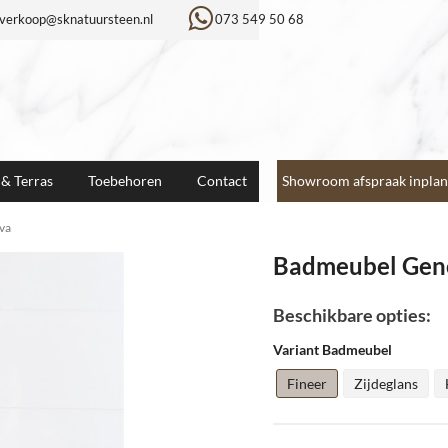
verkoop@sknatuursteen.nl
073 549 50 68
 & Terras
Toebehoren
Contact
Showroom afspraak inplan
va
Badmeubel Gen
Beschikbare opties:
Variant Badmeubel
Fineer
Zijdeglans