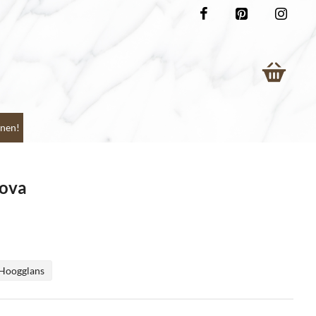
nen!
ova
Hoogglans