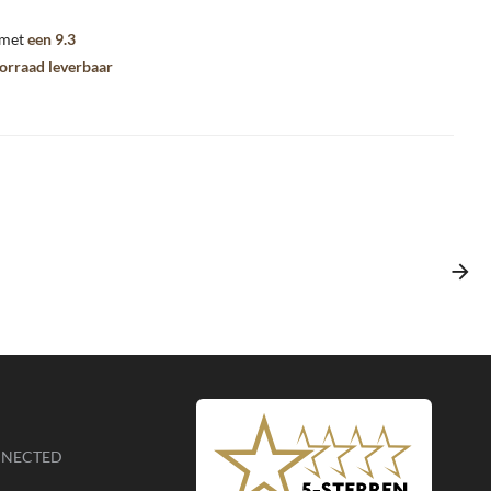
 met
een 9.3
oorraad leverbaar
NNECTED