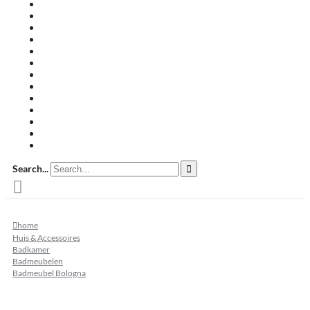
Travertin terrastegels
Zandsteen
Keramische terrastegels
Split & grind
Brievenbussen
Muurafdekkers
Tuinmeubelen
Buitenkeukens
Zwembadranden
Waalformaat
Restpartij tegels
Keramisch
Natuursteen
Search...
home
Huis & Accessoires
Badkamer
Badmeubelen
Badmeubel Bologna