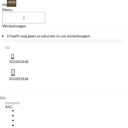
-40%
Menu
Menu
Winkelwagen
U heeft nog geen producten in uw winkelwagen.
073 549 50 68
073 549 50 68
All
All
Huis & Accessoires
Keukenbladen
Keukenbladen