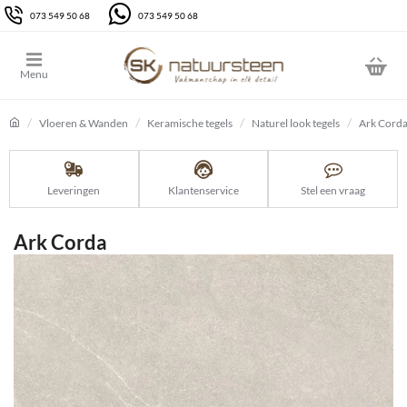
073 549 50 68
073 549 50 68
Vloeren & Wanden
Keramische tegels
Naturel look tegels
Ark Cord
home
Leveringen
Klantenservice
Stel een vraag
Ark Corda