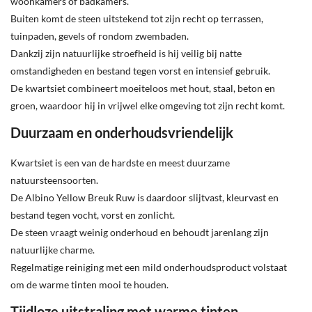
woonkamers of badkamers.
Buiten komt de steen uitstekend tot zijn recht op terrassen,
tuinpaden, gevels of rondom zwembaden.
Dankzij zijn natuurlijke stroefheid is hij veilig bij natte
omstandigheden en bestand tegen vorst en intensief gebruik.
De kwartsiet combineert moeiteloos met hout, staal, beton en
groen, waardoor hij in vrijwel elke omgeving tot zijn recht komt.
Duurzaam en onderhoudsvriendelijk
Kwartsiet is een van de hardste en meest duurzame
natuursteensoorten.
De Albino Yellow Breuk Ruw is daardoor slijtvast, kleurvast en
bestand tegen vocht, vorst en zonlicht.
De steen vraagt weinig onderhoud en behoudt jarenlang zijn
natuurlijke charme.
Regelmatige reiniging met een mild onderhoudsproduct volstaat
om de warme tinten mooi te houden.
Tijdloze uitstraling met warme tinten