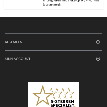
Impregneren met Vlekstop W /MN / Plus
(verdonkerd).
ALGEMEEN
MIJN ACCOUNT