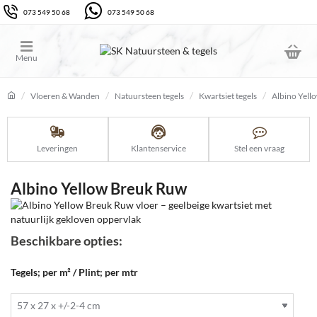
073 549 50 68
073 549 50 68
Vloeren & Wanden
Natuursteen tegels
Kwartsiet tegels
Albino Yell
home
Leveringen
Klantenservice
Stel een vraag
Albino Yellow Breuk Ruw
Beschikbare opties:
Tegels; per m² / Plint; per mtr