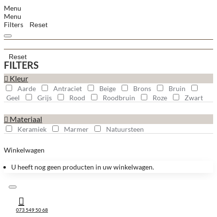
Menu
Menu
Filters
Reset
Reset
FILTERS
Kleur
Aarde
Antraciet
Beige
Brons
Bruin
Geel
Grijs
Rood
Roodbruin
Roze
Zwart
Materiaal
Keramiek
Marmer
Natuursteen
Winkelwagen
U heeft nog geen producten in uw winkelwagen.
073 549 50 68