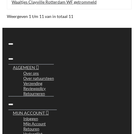
Waaltjes Clayville Rotterdam WF getrommeld
Weergeven 1 t/m 11 van in totaal 11
ALGEMEEN
Over ons
Over natuursteen
Verzending
Reviewpolicy
Retourneren
MIJN ACCOUNT
Inloggen
Mijn Account
Retouren
Verlanglijst